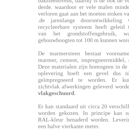
baksteenovens, daarbij is de ook de ve
derde. waardoor er vele malen minde
verloren gaat aan het moeten stoken v
.de jarenlange doorontwikkelin
recycleerbare systeem heeft geleid 
van het grondstoffengebruik, w
gebouwhoogten tot 100 m kunnen word
De marmersteen bestaat voorname
marmer, cement, impregneermiddel, 
Deze materialen zijn homogeen in de 
oplevering hoeft een gevel dus n
geïmpregneerd te worden. Er ku
zichtvlak afwerkingen geleverd wor
vlakgeschuurd
.
Er kan standaard uit circa 20 verschil
worden gekozen. In principe kan o
RAL-kleur benaderd worden. Leveri
een halve vierkante meter.